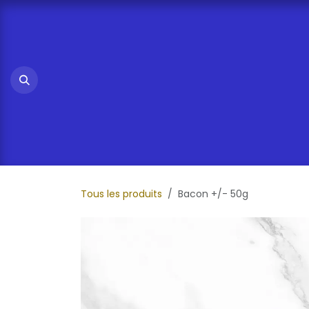
Se rendre au contenu
Tous les produits
Bacon +/- 50g