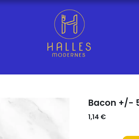
Bacon +/- 
1,14
€