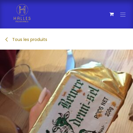
Se rendre au contenu
Tous les produits