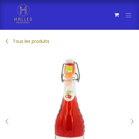
Se rendre au contenu
Tous les produits