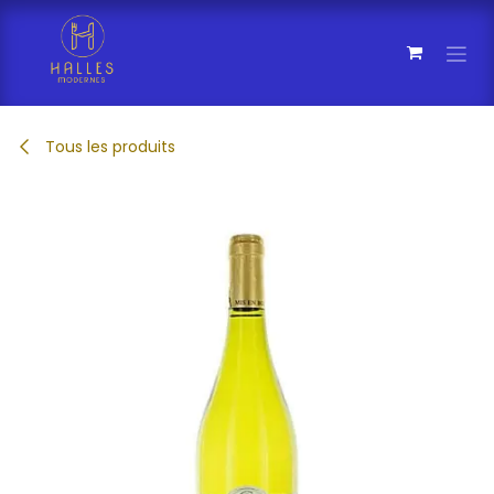
Se rendre au contenu
Tous les produits