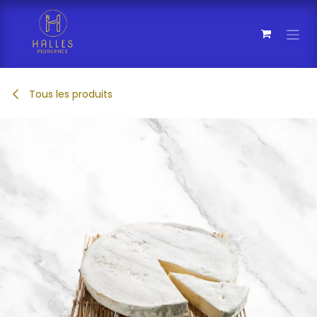
Se rendre au contenu
Tous les produits