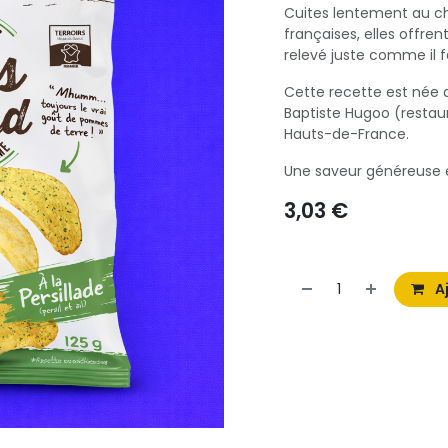
Cuites lentement au c
françaises, elles offren
relevé juste comme il f
Cette recette est née 
Baptiste Hugoo (restau
Hauts-de-France.
Une saveur généreuse et
3,03
€
Aj