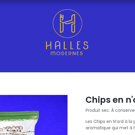
Chips en n'
Produit sec. À conserver
Les Chips en N’ord à la
aromatique qui met à l’