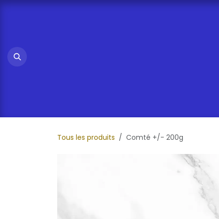
Se rendre au contenu
Tous les produits
Comté +/- 200g