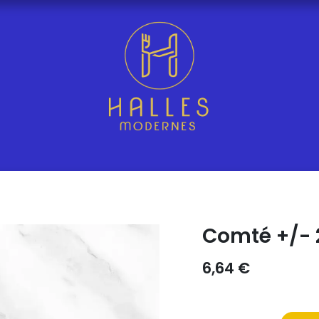
Comté +/- 
6,64
€