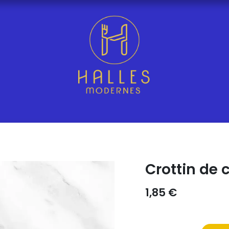
Crottin de 
1,85
€