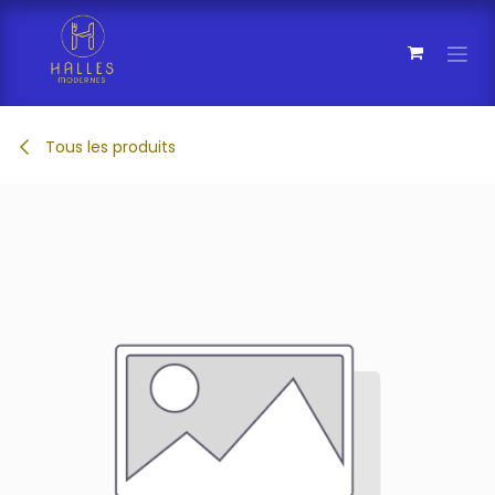
Se rendre au contenu
Tous les produits