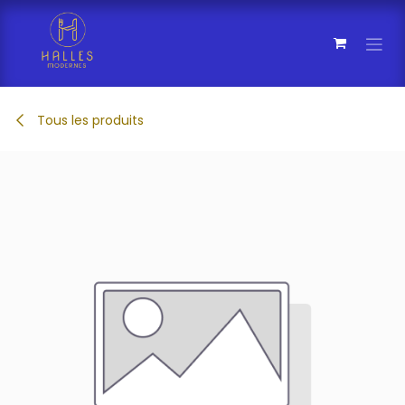
Se rendre au contenu
Tous les produits