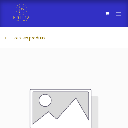
Se rendre au contenu
Tous les produits