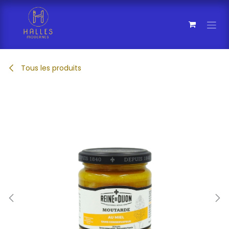
Se rendre au contenu
Tous les produits