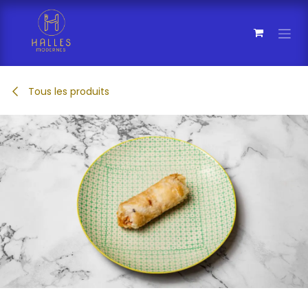
Se rendre au contenu
Tous les produits