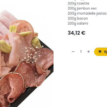
200g rosette
200g jambon sec
200g mortadelle pista
200g bacon
200g salami
34,12
€
Aj