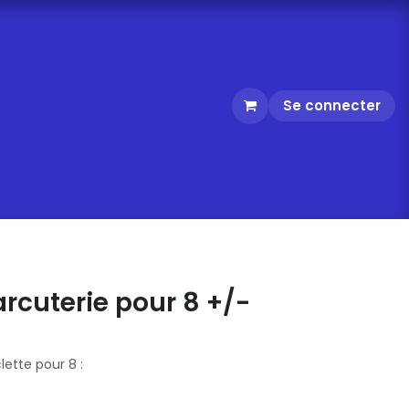
Se connecter
rcuterie pour 8 +/-
lette pour 8 :