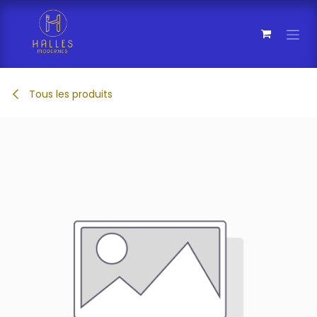
Se rendre au contenu
Tous les produits