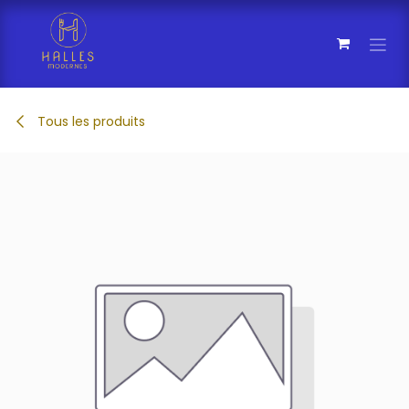
Se rendre au contenu
Tous les produits