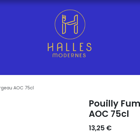
argeau AOC 75cl
Pouilly Fum
AOC 75cl
13,25
€