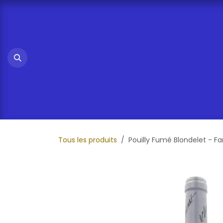
Se rendre au contenu
Tous les produits
Pouilly Fumé Blondelet - F