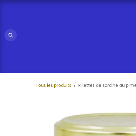
Se rendre au contenu
Tous les produits
Rillettes de sardine au pim