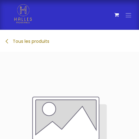
Se rendre au contenu
Tous les produits