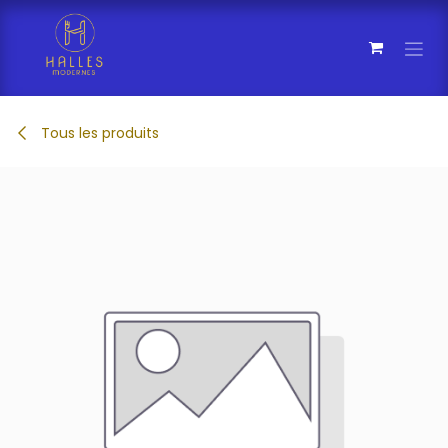
Se rendre au contenu
Tous les produits