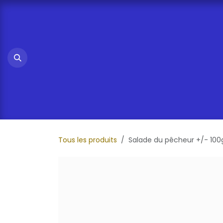
Se rendre au contenu
Tous les produits
Salade du pêcheur +/- 100