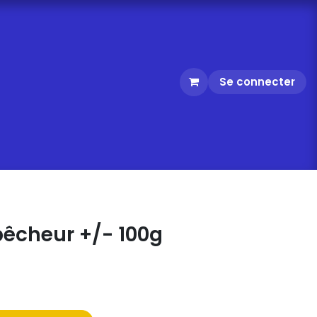
Se connecter
pêcheur +/- 100g