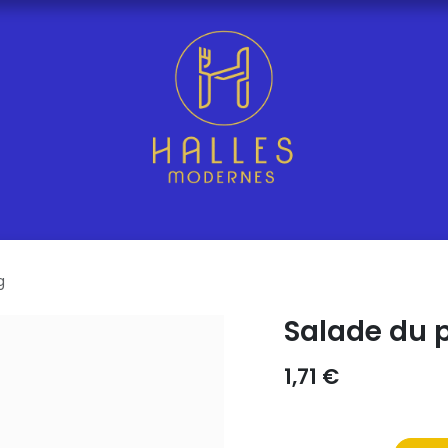
g
Salade du 
1,71
€