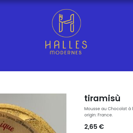
tiramisù
Mousse au Chocolat à l
origin: France.
2,65
€