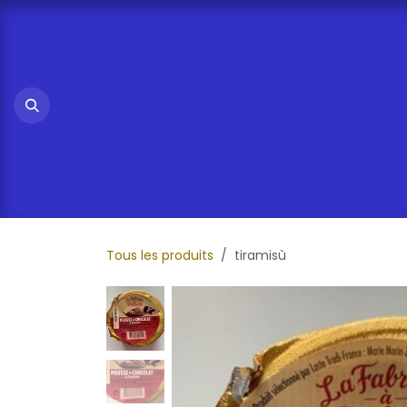
Se rendre au contenu
Tous les produits
tiramisù