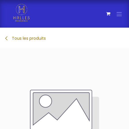
Se rendre au contenu
Tous les produits