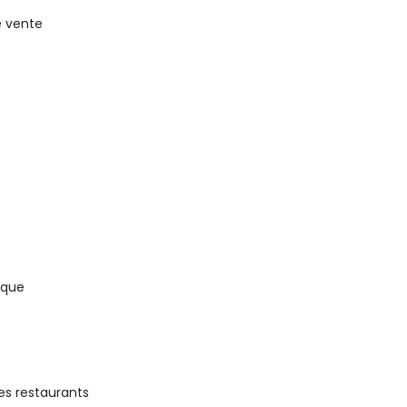
e vente
ique
les restaurants