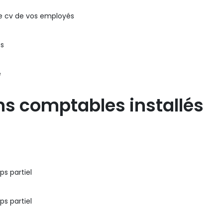
le cv de vos employés
és
e
ans comptables installés
ps partiel
ps partiel