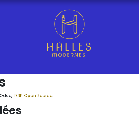
s
d’Odoo,
l’ERP Open Source
.
llées