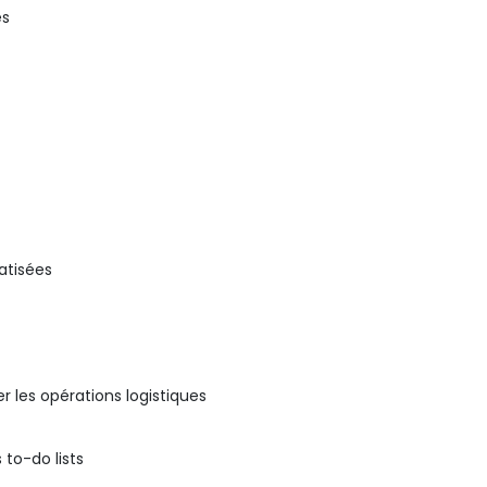
és
atisées
er les opérations logistiques
to-do lists