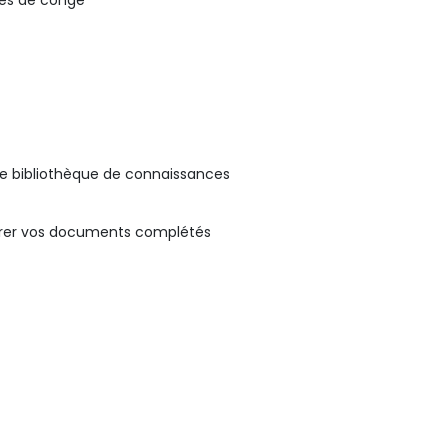
des de congé
re bibliothèque de connaissances
gérer vos documents complétés